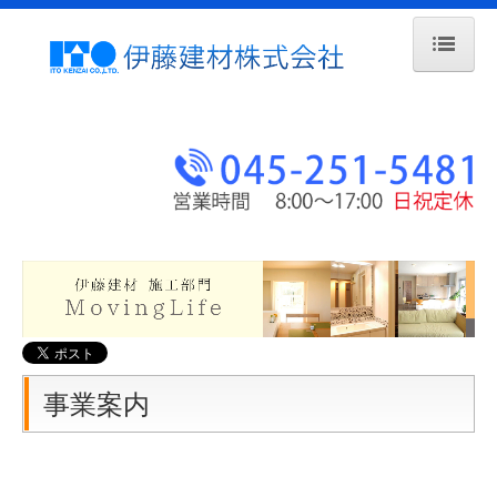
ホーム
事業案内
建材事業部
HJ事業部・TC開発営業部
ML事業部
サポートシステム
神奈川住むーずの会
事業案内
企業情報
会社概要